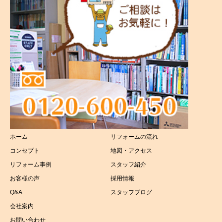
港南区
外壁塗装工事
磯子区
屋根リフォーム
その他
キッチンリフォーム
浴室リフォーム
トイレリフォーム
ホーム
リフォームの流れ
洗面所リフォーム
コンセプト
地図・アクセス
太陽光リフォーム
リフォーム事例
スタッフ紹介
お客様の声
採用情報
介護リフォーム
Q&A
スタッフブログ
会社案内
お問い合わせ