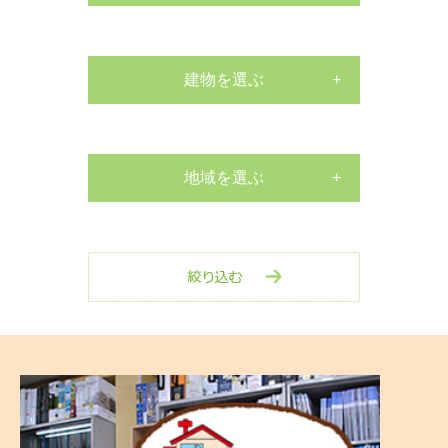
サッシ工事
外構工事
建物を選ぶ
戸建て
床張替リフォーム
マンション
地域を選ぶ
水栓交換工事
南区
店舗
水栓交換工事
中区
その他
室内リフォーム
西区
剪定・伐採工事
保土ヶ谷区
玄関リフォーム
戸塚区
防水工事