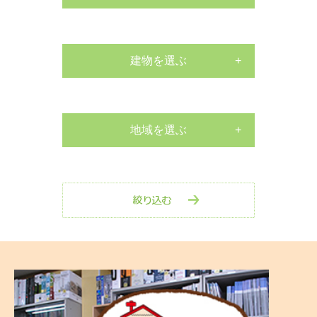
サッシ工事
外構工事
建物を選ぶ
戸建て
床張替リフォーム
マンション
地域を選ぶ
水栓交換工事
南区
店舗
水栓交換工事
中区
その他
室内リフォーム
西区
剪定・伐採工事
保土ヶ谷区
玄関リフォーム
戸塚区
防水工事