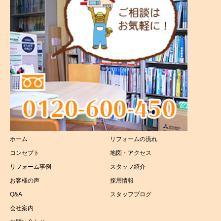
港南区
外壁塗装工事
磯子区
屋根リフォーム
その他
キッチンリフォーム
浴室リフォーム
トイレリフォーム
ホーム
リフォームの流れ
洗面所リフォーム
コンセプト
地図・アクセス
太陽光リフォーム
リフォーム事例
スタッフ紹介
お客様の声
採用情報
介護リフォーム
Q&A
スタッフブログ
会社案内