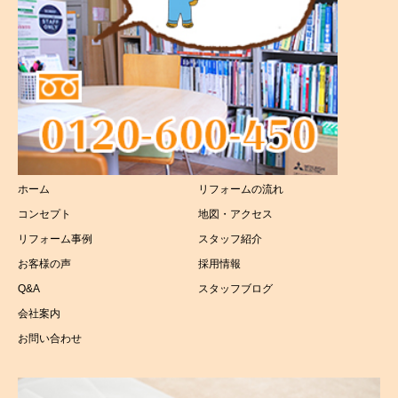
磯子区
屋根リフォーム
その他
キッチンリフォーム
浴室リフォーム
トイレリフォーム
ホーム
リフォームの流れ
洗面所リフォーム
コンセプト
地図・アクセス
太陽光リフォーム
リフォーム事例
スタッフ紹介
お客様の声
採用情報
介護リフォーム
Q&A
スタッフブログ
会社案内
お問い合わせ