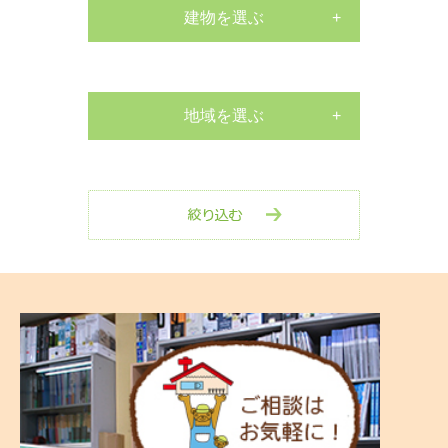
外構工事
建物を選ぶ
戸建て
床張替リフォーム
マンション
地域を選ぶ
水栓交換工事
南区
店舗
水栓交換工事
中区
その他
室内リフォーム
西区
剪定・伐採工事
保土ヶ谷区
玄関リフォーム
戸塚区
防水工事
港南区
外壁塗装工事