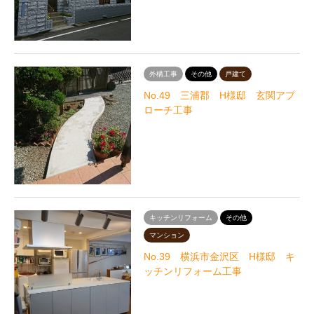
外構工事
その他
戸建て
No.49 三浦郡 H様邸 玄関アプ
ローチ工事
キッチンリフォーム
その他
マンション
No.39 横浜市金沢区 H様邸 キ
ッチンリフォーム工事