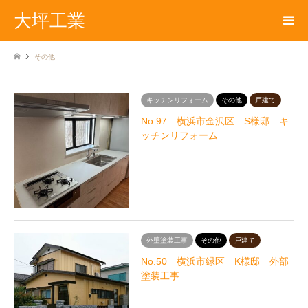
大坪工業
その他
キッチンリフォーム
その他
戸建て
No.97 横浜市金沢区 S様邸 キ
ッチンリフォーム
外壁塗装工事
その他
戸建て
No.50 横浜市緑区 K様邸 外部
塗装工事