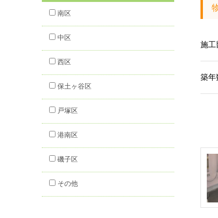
南区
中区
施工
西区
築年
保土ヶ谷区
戸塚区
港南区
磯子区
その他