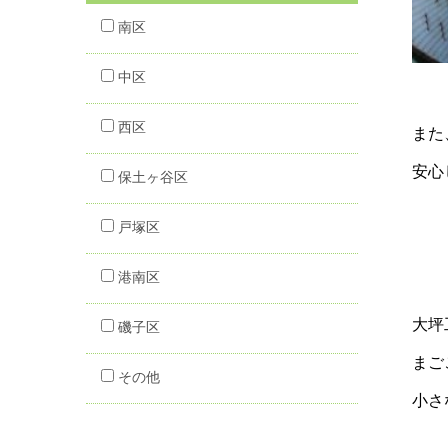
南区
中区
西区
また
安心
保土ヶ谷区
戸塚区
港南区
大坪
磯子区
まご
その他
小さ