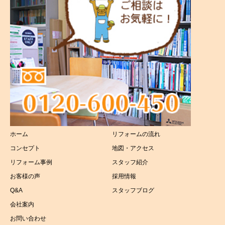
港南区
外壁塗装工事
磯子区
屋根リフォーム
その他
キッチンリフォーム
浴室リフォーム
トイレリフォーム
ホーム
リフォームの流れ
洗面所リフォーム
コンセプト
地図・アクセス
太陽光リフォーム
リフォーム事例
スタッフ紹介
お客様の声
採用情報
介護リフォーム
Q&A
スタッフブログ
会社案内
お問い合わせ