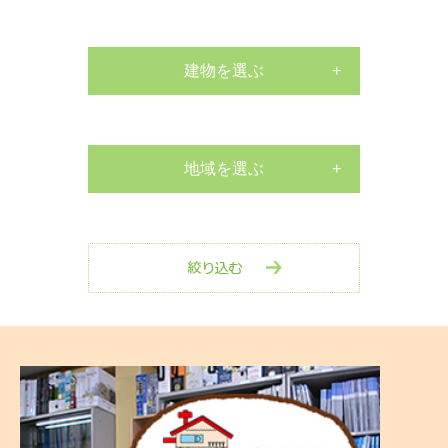
サッシ工事
外構工事
建物を選ぶ
戸建て
床張替リフォーム
マンション
地域を選ぶ
水栓交換工事
南区
店舗
水栓交換工事
中区
その他
室内リフォーム
西区
剪定・伐採工事
保土ヶ谷区
玄関リフォーム
戸塚区
防水工事