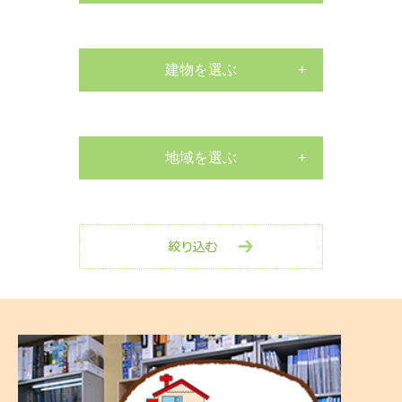
サッシ工事
外構工事
建物を選ぶ
戸建て
床張替リフォーム
マンション
地域を選ぶ
水栓交換工事
南区
店舗
水栓交換工事
中区
その他
室内リフォーム
西区
剪定・伐採工事
保土ヶ谷区
玄関リフォーム
戸塚区
防水工事