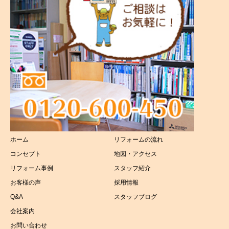
港南区
外壁塗装工事
磯子区
屋根リフォーム
その他
キッチンリフォーム
浴室リフォーム
トイレリフォーム
ホーム
リフォームの流れ
洗面所リフォーム
コンセプト
地図・アクセス
太陽光リフォーム
リフォーム事例
スタッフ紹介
お客様の声
採用情報
介護リフォーム
Q&A
スタッフブログ
会社案内
お問い合わせ