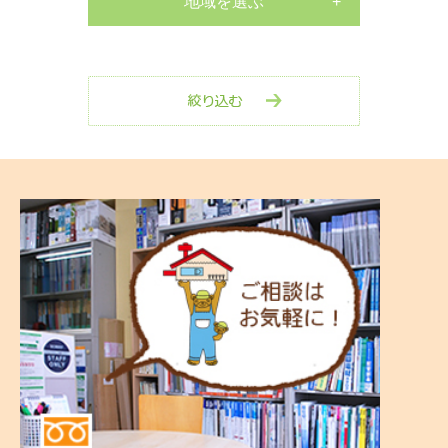
マンション
地域を選ぶ
水栓交換工事
南区
店舗
水栓交換工事
中区
その他
室内リフォーム
西区
剪定・伐採工事
保土ヶ谷区
玄関リフォーム
戸塚区
防水工事
港南区
外壁塗装工事
磯子区
屋根リフォーム
その他
キッチンリフォーム