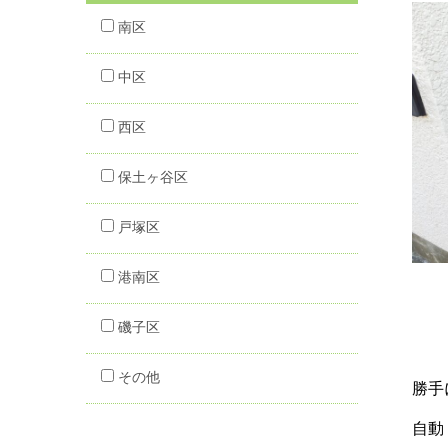
南区
中区
西区
保土ヶ谷区
戸塚区
港南区
磯子区
その他
勝手
自動