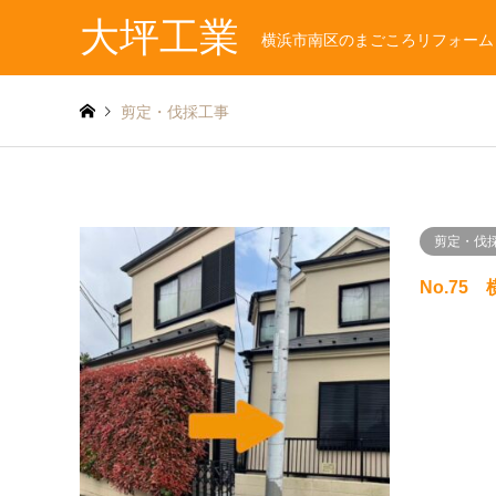
大坪工業
横浜市南区のまごころリフォーム
剪定・伐採工事
剪定・伐
No.7