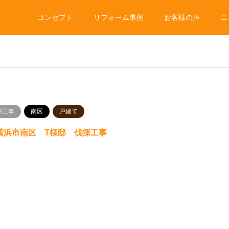
コンセプト
リフォーム事例
お客様の声
ニ
採工事
南区
戸建て
5 横浜市南区 T様邸 伐採工事